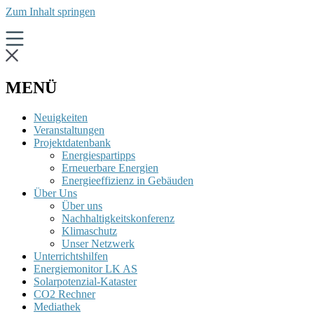
Zum Inhalt springen
MENÜ
Neuigkeiten
Veranstaltungen
Projektdatenbank
Energiespartipps
Erneuerbare Energien
Energieeffizienz in Gebäuden
Über Uns
Über uns
Nachhaltigkeitskonferenz
Klimaschutz
Unser Netzwerk
Unterrichtshilfen
Energiemonitor LK AS
Solarpotenzial-Kataster
CO2 Rechner
Mediathek