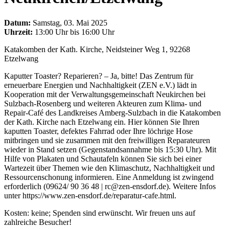
Datum:
Samstag, 03. Mai 2025
Uhrzeit:
13:00 Uhr bis 16:00 Uhr
Katakomben der Kath. Kirche, Neidsteiner Weg 1, 92268
Etzelwang
Kaputter Toaster? Reparieren? – Ja, bitte! Das Zentrum für
erneuerbare Energien und Nachhaltigkeit (ZEN e.V.) lädt in
Kooperation mit der Verwaltungsgemeinschaft Neukirchen bei
Sulzbach-Rosenberg und weiteren Akteuren zum Klima- und
Repair-Café des Landkreises Amberg-Sulzbach in die Katakomben
der Kath. Kirche nach Etzelwang ein. Hier können Sie Ihren
kaputten Toaster, defektes Fahrrad oder Ihre löchrige Hose
mitbringen und sie zusammen mit den freiwilligen Reparateuren
wieder in Stand setzen (Gegenstandsannahme bis 15:30 Uhr). Mit
Hilfe von Plakaten und Schautafeln können Sie sich bei einer
Wartezeit über Themen wie den Klimaschutz, Nachhaltigkeit und
Ressourcenschonung informieren. Eine Anmeldung ist zwingend
erforderlich (09624/ 90 36 48 | rc@zen-ensdorf.de). Weitere Infos
unter https://www.zen-ensdorf.de/reparatur-cafe.html.
Kosten: keine; Spenden sind erwünscht. Wir freuen uns auf
zahlreiche Besucher!